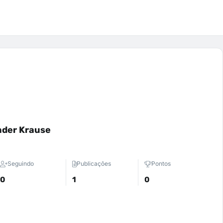
der Krause
Seguindo
Publicações
Pontos
0
1
0