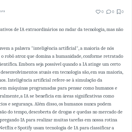
tura
0
0
0
ativos de IA extraordinários no radar da tecnologia, mas não
em a palavra "inteligência artificial", a maioria de nós
e o robô atroz que domina a humanidade, conforme retratado
científica. Embora seja possível quando a IA atinge um certo
s desenvolvimentos atuais em tecnologia são, em sua maioria,
os. Inteligência artificial refere-se à simulação da
a em máquinas programadas para pensar como humanos e
ralmente, a IA se beneficia em áreas significativas como
ócios e segurança. Além disso, os humanos nunca podem
isão do tempo, descoberta de drogas e quedas no mercado de
pregando IA para realizar muitas tarefas em nossa rotina
Netflix e Spotify usam tecnologia de IA para classificar a