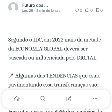
Futuro dos Negócios
0
0
0
jan. 29 -
2 min de leitura
Segundo o IDC, em 2022 mais da metade
da ECONOMIA GLOBAL deverá ser
baseada ou influenciada pelo DIGITAL.
📍 Algumas das TENDÊNCIAS que estão
pavimentando essa transformação são:
1 ✅ INTERNET via SATÉLITE - A
Forrester prevê que 85% dos usuários da