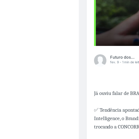
Futuro dos Negócios
fev. 9 -
1 min de lei
Já ouviu falar de 
✅ Tendência apontad
Intelligence, o Bra
trocando a CONCOR