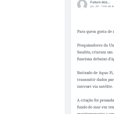
Futuro dos Negócios
jun. 29 -
1 min de le
Para quem gosta de m
Pesquisadores da Uni
Saudita, criaram um
funciona debaixo d’á
Batizado de Aqua-Fi,
transmitir dados par
internet via satélite.
A criação foi pensa
fundo do mar em tem
monitoramento e exp