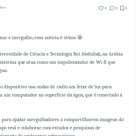
itura
0
0
0
ar e mergulho, essa notícia é ótima 🤩
versidade de Ciência e Tecnologia Rei Abdullah, na Arábia
 sistema que atua como um impulsionador de Wi-fi que
gua.
 o dispositivo usa ondas de rádio um feixe de luz para
a um computador na superfície da água, que é conectado à
da para ajudar mergulhadores a compartilharem imagens do
po real e colaborar com estudos e pesquisas de
loração de ambientes subaquáticos.