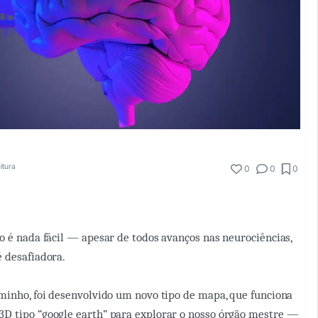
itura
0
0
0
o é nada fácil — apesar de todos avanços nas neurociências,
 desafiadora.
minho, foi desenvolvido um novo tipo de mapa, que funciona
D tipo “google earth” para explorar o nosso órgão mestre —