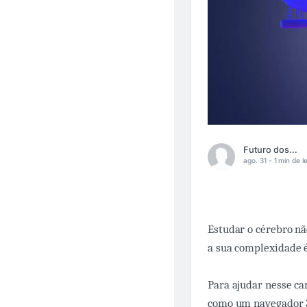
Futuro dos Negócios
ago. 31 -
1 min de le
Estudar o cérebro nã
a sua complexidade é
Para ajudar nesse ca
como um navegador 3