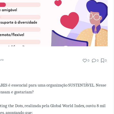
tura
0
0
0
ES é essencial para uma organização SUSTENTÁVEL. Nesse
pensam e gostariam?
ing the Dots, realizada pela Global World Index, ouviu 8 mil
ses, apontando que: