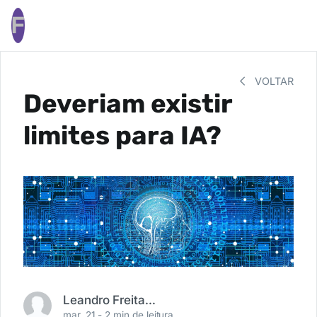
F
VOLTAR
Deveriam existir
limites para IA?
Leandro Freitas Carneiro
mar. 21 -
2 min de leitura