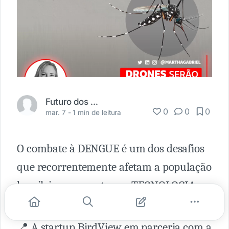
Futuro dos Negócios
0
0
0
mar. 7 -
1 min de leitura
O combate à DENGUE é um dos desafios
que recorrentemente afetam a população
brasileira e encontra na TECNOLOGIA
um poderoso aliado.
📍 A startup BirdView em parceria com a