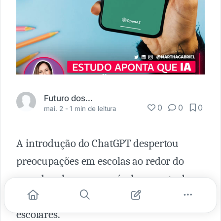
Futuro dos Negócios
0
0
0
mai. 2 -
1 min de leitura
A introdução do ChatGPT despertou
preocupações em escolas ao redor do
mundo sobre um possível aumento da
COLA e do PLÁGIO em trabalhos
escolares.