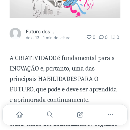
Futuro dos Negócios
0
0
0
dez. 13 -
1 min de leitura
A CRIATIVIDADE é fundamental para a
INOVAÇÃO e, portanto, uma das
principais HABILIDADES PARA O
FUTURO, que pode e deve ser aprendida
e aprimorada continuamente.
⁉️ Nesse sentido, o que influencia a
criatividade dos BRASILEIROS? Segundo