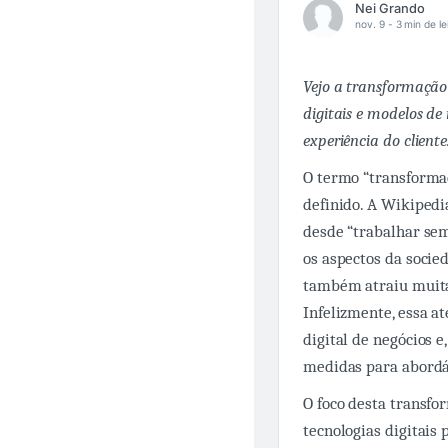
Nei Grando
nov. 9 -
3 min de le
Vejo a transformação
digitais e modelos d
experiência do cliente
O termo “transforma
definido. A Wikipedia
desde “trabalhar sem
os aspectos da socie
também atraiu muita
Infelizmente, essa a
digital de negócios e
medidas para abordá-
O foco desta transfo
tecnologias digitais