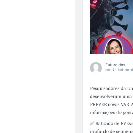
Futuro dos Negócios
nov. 6 -
1 min de le
Pesquisadores da Un
desenvolveram uma 
PREVER novas VARIAN
informações disponív
✅ Batizado de EVEs
profundo de sequênci