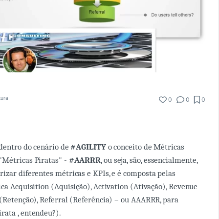
tura
0
0
0
 dentro do cenário de
#AGILITY
o conceito de Métricas
"Métricas Piratas" -
#AARRR
, ou seja, são, essencialmente,
izar diferentes métricas e KPIs, e é composta pelas
ica Acquisition (Aquisição), Activation (Ativação), Revenue
 (Retenção), Referral (Referência) – ou AAARRR, para
rata , entendeu?).