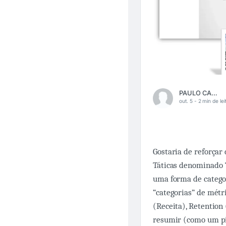
PAULO CARMO
out. 5 -
2 min de lei
Gostaria de reforçar
Táticas denominado 
uma forma de categor
“categorias” de métr
(Receita), Retention
resumir (como um pi