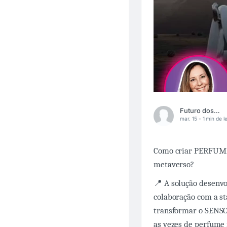
Futuro dos Negócios
mar. 15 -
1 min de le
Como criar PERFUMES
metaverso?
📍 A solução desenvo
colaboração com a sta
transformar o SENS
as vezes de perfume 