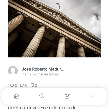
José Roberto Madureira Junior
mar. 9 -
2 min de leitura
0
0
0
O
Projeto de Lei 21/2020
estabelece os
direitos, deveres e estrutura de