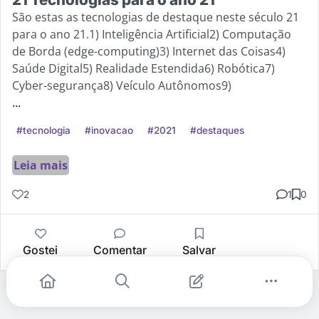
São estas as tecnologias de destaque neste século 21
para o ano 21.1) Inteligência Artificial2) Computação
de Borda (edge-computing)3) Internet das Coisas4)
Saúde Digital5) Realidade Estendida6) Robótica7)
Cyber-segurança8) Veículo Autônomos9)
...
#tecnologia
#inovacao
#2021
#destaques
Leia mais
2
1
0
Gostei
Comentar
Salvar