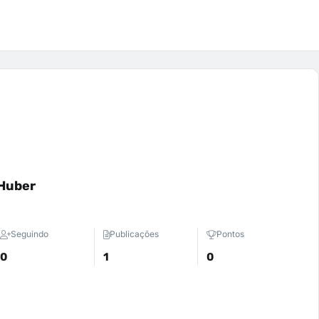
Huber
Seguindo
Publicações
Pontos
0
1
0