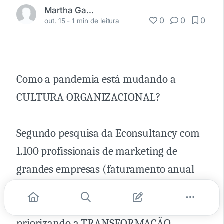
Martha Gabriel
0
0
0
out. 15 -
1 min de leitura
Como a pandemia está mudando a
CULTURA ORGANIZACIONAL?
Segundo pesquisa da Econsultancy com
1.100 profissionais de marketing de
grandes empresas (faturamento anual
igual ou superior a £50 milhões), 96%
dos líderes empresariais estão
priorizando a TRANSFORMAÇÃO