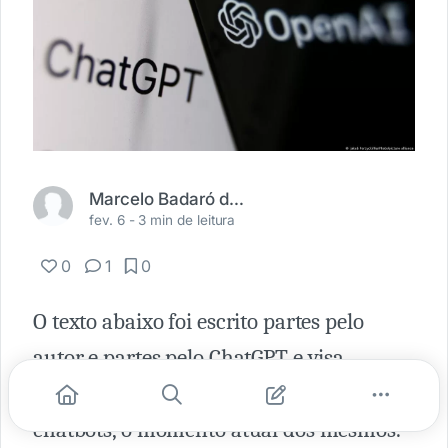
Marcelo Badaró dos Santos
fev. 6 -
3 min de leitura
0
1
0
O texto abaixo foi escrito partes pelo
autor e partes pelo ChatGPT e visa
mostrar mais do que o futuro dos
chatbots, o momento atual dos mesmos.