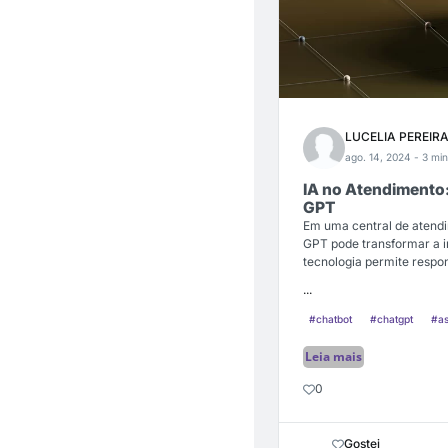
LUCELIA PEREI
ago. 14, 2024
- 3 min
IA no Atendimento
GPT
Em uma central de atendi
GPT pode transformar a in
tecnologia permite respo
...
#chatbot
#chatgpt
#as
Leia mais
0
Gostei