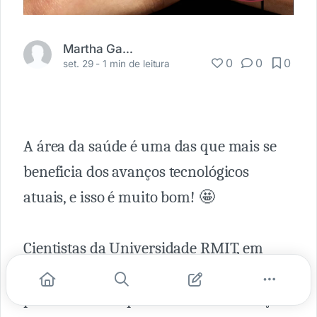
Martha Gabriel
0
0
0
set. 29 -
1 min de leitura
A área da saúde é uma das que mais se
beneficia dos avanços tecnológicos
atuais, e isso é muito bom! 🤩
Cientistas da Universidade RMIT, em
Melbourne, na Austrália, criaram uma
pele artificial capaz de imitar a sensação