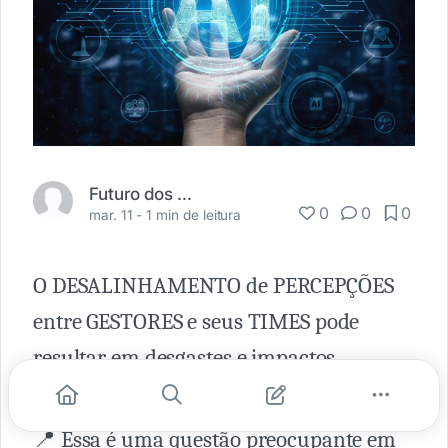
Futuro dos Negócios
0
0
0
mar. 11 -
1 min de leitura
O DESALINHAMENTO de PERCEPÇÕES
entre GESTORES e seus TIMES pode
resultar em desgastes e impactos
negativos na estratégia do negócio.
📍 Essa é uma questão preocupante em