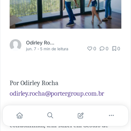
Odirley Rocha
0
0
0
jun. 7 -
5 min de leitura
Por Odirley Rocha
odirley.rocha@portergroup.com.br
Especialista em segurança e futuro
condominial, tem MBA em Gestão de