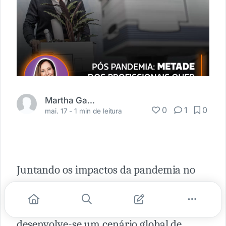
Martha Gabriel
0
1
0
mai. 17 -
1 min de leitura
Juntando os impactos da pandemia no
mercado com os baixos índices de
satisfação no trabalho pré-pandemia,
desenvolve-se um cenário global de