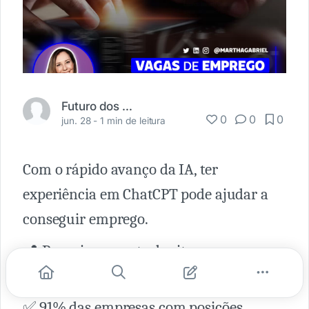
Futuro dos Negócios
0
0
0
jun. 28 -
1 min de leitura
Com o rápido avanço da IA, ter
experiência em ChatCPT pode ajudar a
conseguir emprego.
📍 Pesquisa recente do site
ResumeBuilder aponta que:
✅ 91% das empresas com posições