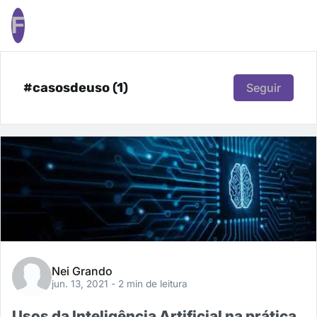
F
#casosdeuso (1)
Seguir
Nei Grando
jun. 13, 2021
- 2 min de leitura
Usos da Inteligência Artificial na prática