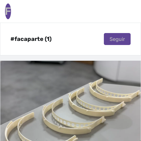
F
#facaparte (1)
Seguir