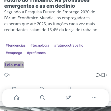
emergentes e as em declínio
Segundo a Pesquisa Futuro do Emprego 2020 do
Fórum Econômico Mundial, os empregadores
esperam que até 2025, as funções cada vez mais
redundantes caiam de 15,4% da força de trabalho
...
#tendencias
#tecnologia
#futurodotrabalho
#emprego
#profissoes
Leia mais
2
2
0
Gostei
Comentar
Salvar