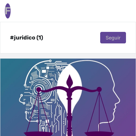
F
#juridico (1)
Seguir