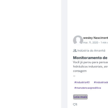
wesley Nascimen
mar. 11, 2020
- 1 min 
Indústria do Amanhã
Monitoramento de S
Você já parou para pensa
hidráulicos industriais, 
contagem
...
#industria40
#industria
#manutencaopreditiva
Leia mais
1