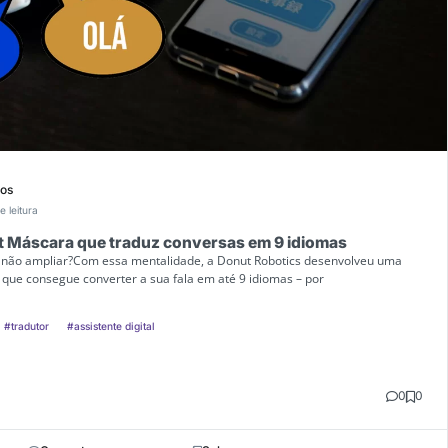
ios
e leitura
t Máscara que traduz conversas em 9 idiomas
e não ampliar?Com essa mentalidade, a Donut Robotics desenvolveu uma
e que consegue converter a sua fala em até 9 idiomas – por
#tradutor
#assistente digital
0
0