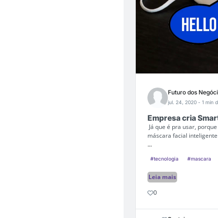
Futuro dos Negóc
jul. 24, 2020
- 1 min d
Empresa cria Smar
Já que é pra usar, porqu
máscara facial inteligent
...
#tecnologia
#mascara
Leia mais
0