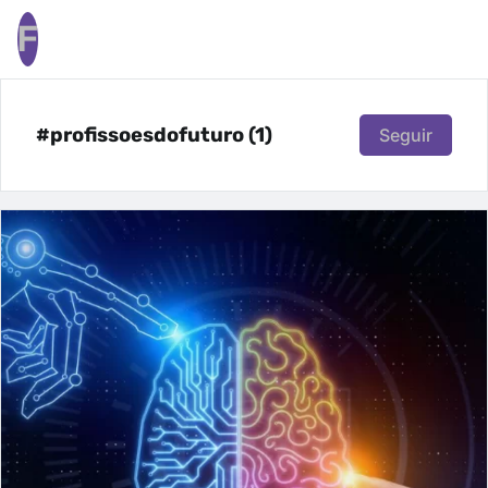
F
#profissoesdofuturo (1)
Seguir