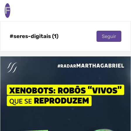
F
#seres-digitais (1)
Seguir