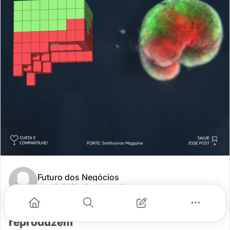
Futuro dos Negócios
dez. 8, 2021
- 1 min de leitura
Xenobots: robôs "vivos" que se
reproduzem