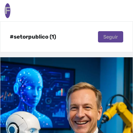
F
#setorpublico (1)
Seguir