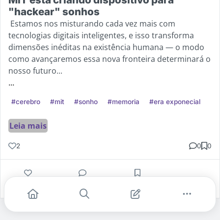
"hackear" sonhos
Estamos nos misturando cada vez mais com
tecnologias digitais inteligentes, e isso transforma
dimensões inéditas na existência humana — o modo
como avançaremos essa nova fronteira determinará o
nosso futuro...
...
#cerebro
#mit
#sonho
#memoria
#era exponecial
Leia mais
2
0
0
Gostei
Comentar
Salvar