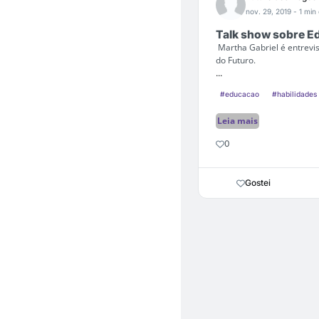
nov. 29, 2019
- 1 min 
Talk show sobre Ed
Martha Gabriel é entrevis
do Futuro.
...
#educacao
#habilidades 
Leia mais
0
Gostei