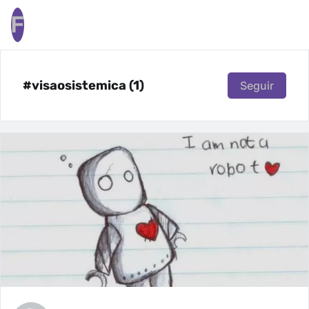
F
#visaosistemica (1)
Seguir