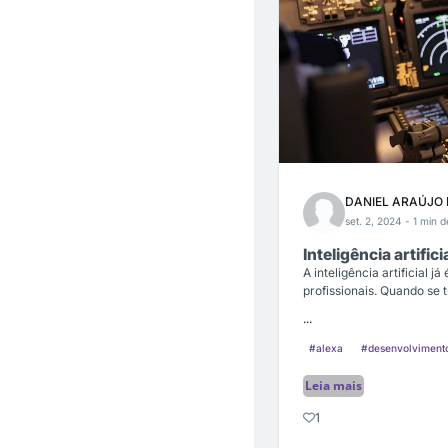
DANIEL ARAÚJO
set. 2, 2024
- 1 min d
Inteligência artifi
A inteligência artificial 
profissionais. Quando se 
...
#alexa
#desenvolviment
Leia mais
1