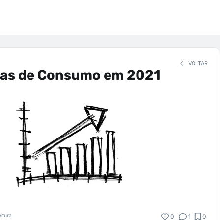
VOLTAR
ias de Consumo em 2021
eitura
0
1
0