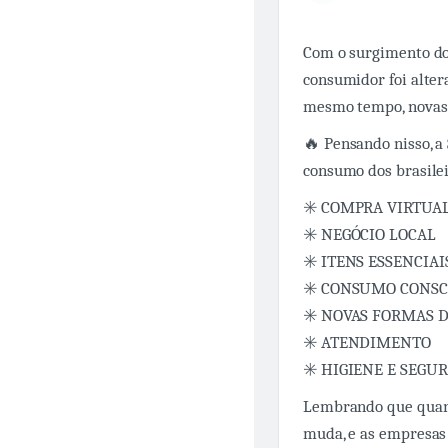
Com o surgimento do
consumidor foi alte
mesmo tempo, novas 
🔥 Pensando nisso, a
consumo dos brasilei
✳️ COMPRA VIRTUA
✳️ NEGÓCIO LOCAL
✳️ ITENS ESSENCIAI
✳️ CONSUMO CONSC
✳️ NOVAS FORMAS 
✳️ ATENDIMENTO
✳️ HIGIENE E SEGU
Lembrando que quan
muda, e as empresas 