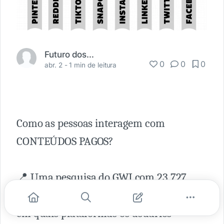
Futuro dos Negócios
0
0
0
abr. 2 -
1 min de leitura
Como as pessoas interagem com
CONTEÚDOS PAGOS?
📍 Uma pesquisa do GWI com 23.727
usuários de redes sociais nos EUA aponta
em quais plataformas os usuários