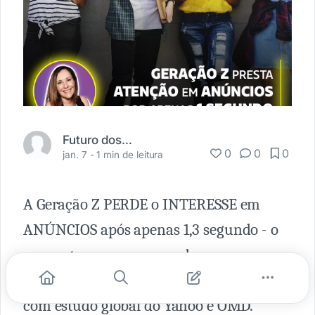
Futuro dos Negócios
0
0
0
jan. 7 -
1 min de leitura
A Geração Z PERDE o INTERESSE em
ANÚNCIOS após apenas 1,3 segundo - o
menor tempo comparando com
qualquer outro grupo etário, de acordo
com estudo global do Yahoo e OMD.