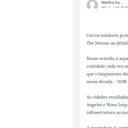
Martha Gabriel
dez. 3 -
1 min de le
Carros voadores já e
The Jetsons na décad
Nesse sentido, a sepa
realidade cada vez 
que o lançamento dos
nessa década – 2028 
As cidades escolhida
Angeles e Nova Iorqu
infraestrutura no m
A montadora já cons