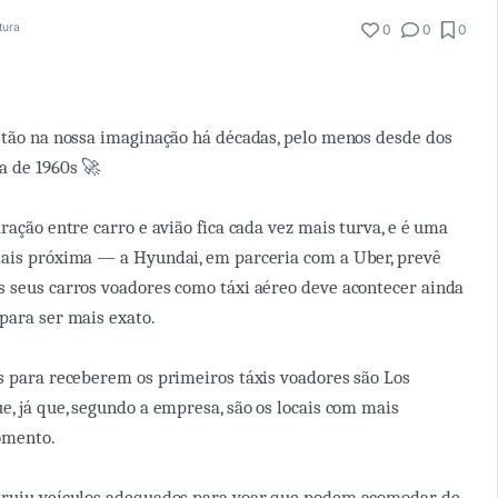
itura
0
0
0
stão na nossa imaginação há décadas, pelo menos desde dos
a de 1960s 🚀
ração entre carro e avião fica cada vez mais turva, e é uma
mais próxima — a Hyundai, em parceria com a Uber, prevê
 seus carros voadores como táxi aéreo deve acontecer ainda
para ser mais exato.
s para receberem os primeiros táxis voadores são Los
e, já que, segundo a empresa, são os locais com mais
omento.
truiu veículos adequados para voar que podem acomodar de