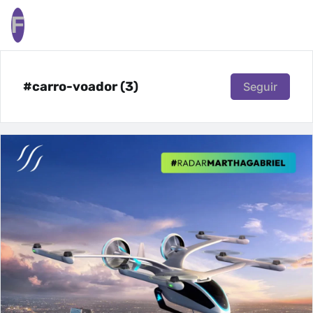
F
#carro-voador (3)
Seguir