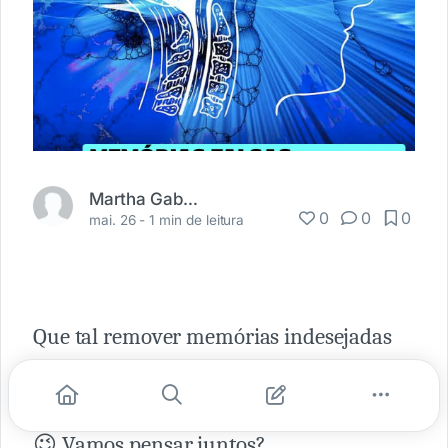
Martha Gabriel
0
0
0
mai. 26 -
1 min de leitura
Que tal remover memórias indesejadas
ou implantar memórias que não são
suas? Cuidado, a resposta não é simples
😉 Vamos pensar juntos?