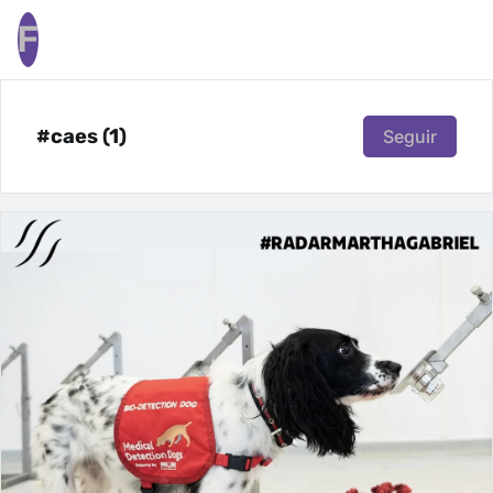
F
#caes (1)
Seguir