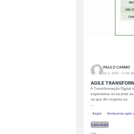
PAULO CARMO
jul. 2, 2022
- 2 min de
AGILE TRANSFORM
A Transformação Digital 
expectativa no tocante 
no que diz respeito ao
...
#agile
#enterprise agile
Leia mais