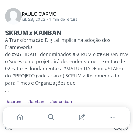
PAULO CARMO
jul. 28, 2022
- 1 min de leitura
SKRUM x KANBAN
A Transformação Digital implica na adoção dos
Frameworks
de #AGILIDADE denominados #SCRUM e #KANBAN mas
o Sucesso no projeto irá depender somente então de
02 Fatores fundamentais: #MATURIDADE do #STAFF e
do #PROJETO (vide abaixo):SCRUM > Recomendado
para Times e Organizações que
...
#scrum
#kanban
#scrumban
Leia mais
0
0
0