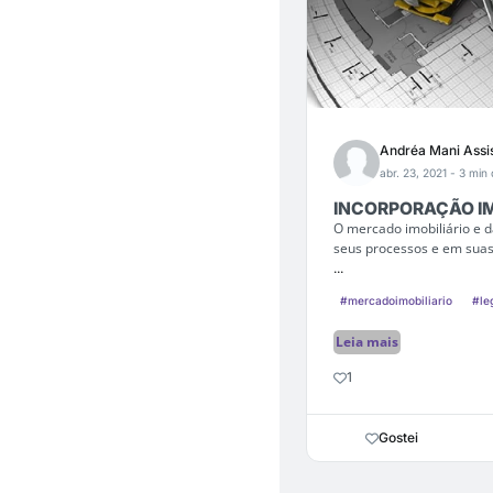
Andréa Mani Assi
abr. 23, 2021
- 3 min 
INCORPORAÇÃO IM
O mercado imobiliário e d
seus processos e em suas
...
#mercadoimobiliario
#le
Leia mais
1
Gostei