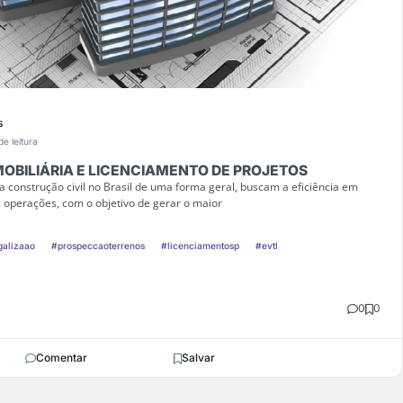
s
de leitura
OBILIÁRIA E LICENCIAMENTO DE PROJETOS
a construção civil no Brasil de uma forma geral, buscam a eficiência em
 operações, com o objetivo de gerar o maior
galizaao
#prospeccaoterrenos
#licenciamentosp
#evtl
0
0
Comentar
Salvar