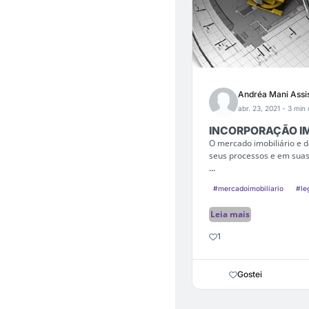
Andréa Mani Assi
abr. 23, 2021
- 3 min 
INCORPORAÇÃO IM
O mercado imobiliário e d
seus processos e em suas
...
#mercadoimobiliario
#le
Leia mais
1
Gostei