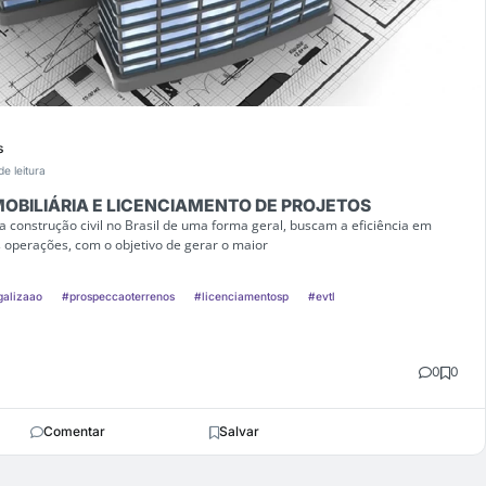
s
de leitura
OBILIÁRIA E LICENCIAMENTO DE PROJETOS
a construção civil no Brasil de uma forma geral, buscam a eficiência em
 operações, com o objetivo de gerar o maior
galizaao
#prospeccaoterrenos
#licenciamentosp
#evtl
0
0
Comentar
Salvar